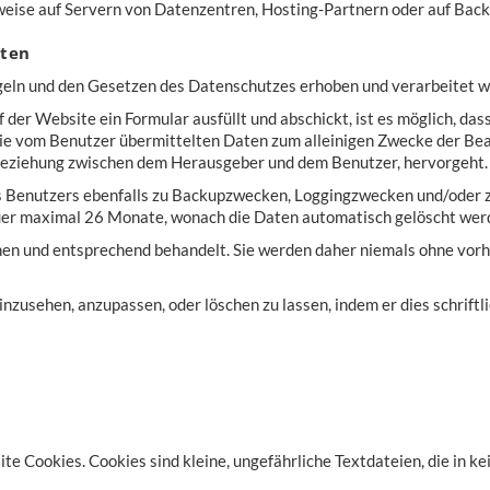
weise auf Servern von Datenzentren, Hosting-Partnern oder auf Bac
aten
ln und den Gesetzen des Datenschutzes erhoben und verarbeitet w
f der Website ein Formular ausfüllt und abschickt, ist es möglich, d
ie vom Benutzer übermittelten Daten zum alleinigen Zwecke der Bear
beziehung zwischen dem Herausgeber und dem Benutzer, hervorgeht.
 Benutzers ebenfalls zu Backupzwecken, Loggingzwecken und/oder z
dauer maximal 26 Monate, wonach die Daten automatisch gelöscht wer
hen und entsprechend behandelt. Sie werden daher niemals ohne vo
nzusehen, anzupassen, oder löschen zu lassen, indem er dies schriftl
e Cookies. Cookies sind kleine, ungefährliche Textdateien, die in ke