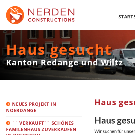
STARTS
Haus gesucht
Kanton Redange und Wiltz
Haus ges
NEUES PROJEKT IN
NOERDANGE
Haus gesu
¨¨ VERKAUFT¨¨ SCHÖNES
FAMILENHAUS ZUVERKAUFEN
Wir suchen für unse