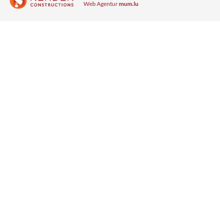
Web Agentur
mum.lu