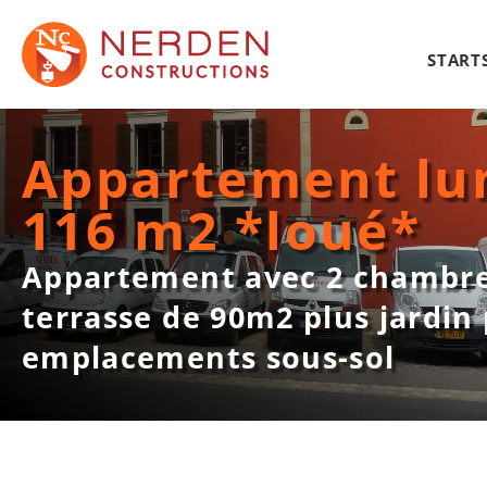
STARTS
Appartement lum
116 m2 *loué*
Appartement avec 2 chambre
terrasse de 90m2 plus jardin p
emplacements sous-sol