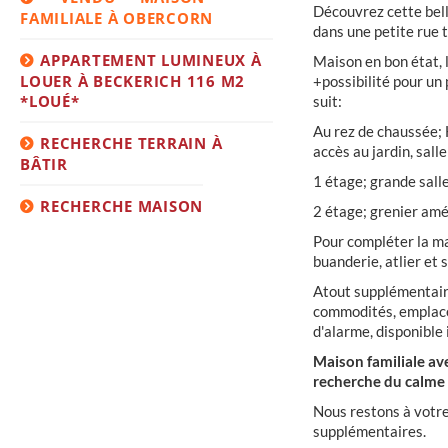
Découvrez cette bell
FAMILIALE À OBERCORN
dans une petite rue 
APPARTEMENT LUMINEUX À
Maison en bon état, l
LOUER À BECKERICH 116 M2
+possibilité pour u
*LOUÉ*
suit:
Au rez de chaussée; 
RECHERCHE TERRAIN À
accès au jardin, sall
BÂTIR
1 étage; grande sall
RECHERCHE MAISON
2 étage; grenier am
Pour compléter la ma
buanderie, atlier et 
Atout supplémentaire
commodités, emplace
d'alarme, disponibl
Maison familiale ave
recherche du calme 
Nous restons à votre
supplémentaires.