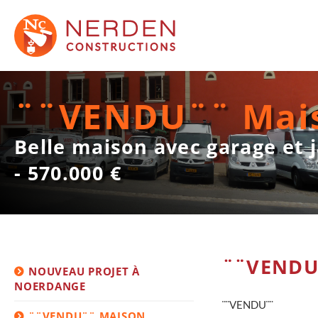
¨¨VENDU¨¨ Mais
Belle maison avec garage et 
- 570.000 €
¨¨VENDU¨
NOUVEAU PROJET À
NOERDANGE
¨¨VENDU¨¨
¨¨VENDU¨¨ MAISON